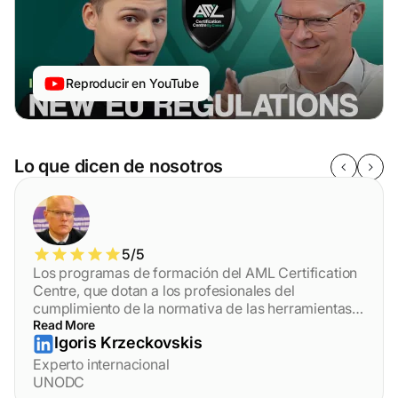
Reproducir en YouTube
Lo que dicen de nosotros
5/5
Los programas de formación del AML Certification
Centre, que dotan a los profesionales del
cumplimiento de la normativa de las herramientas
necesarias para identificar y neutralizar las
Read More
Igoris Krzeckovskis
amenazas a las que se enfrentan las entidades
obligadas, constituyen un eficaz conjunto de
Experto internacional
herramientas contra la delincuencia financiera de
UNODC
profesionales para profesionales.