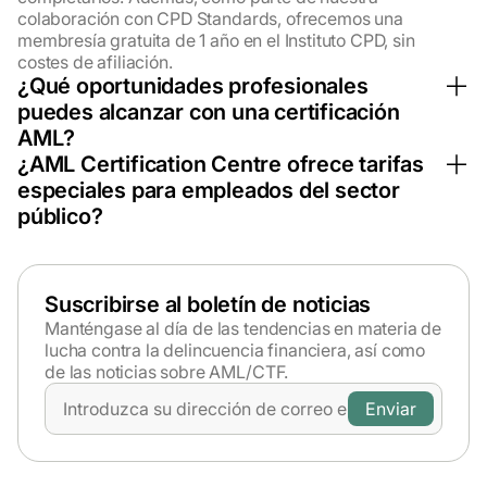
colaboración con CPD Standards, ofrecemos una
membresía gratuita de 1 año en el Instituto CPD, sin
costes de afiliación.
¿Qué oportunidades profesionales
puedes alcanzar con una certificación
AML?
Con una certificación en cumplimiento de AML, puedes
¿AML Certification Centre ofrece tarifas
calificar para cargos enfocados en la detección y
especiales para empleados del sector
prevención del lavado de dinero y otros delitos
público?
financieros (por ejemplo: oficial de cumplimiento,
Sí, valoramos el trabajo de los representantes del sector
especialista en prevención de lavado de dinero, gerente
público. Ofrecemos descuentos especiales de hasta el
de evaluación de riesgos). En los últimos años, los
20 % para empleados públicos. Solo necesitamos una
especialistas en antilavado de dinero son altamente
Suscribirse al boletín de noticias
confirmación de tu empleador. Por favor, envía un
demandados por bancos, instituciones financieras y
mensaje con el asunto “Public sector rate” a nuestro
Manténgase al día de las tendencias en materia de
grandes corporaciones.
correo de soporte:
support@amlcertification.com
.
lucha contra la delincuencia financiera, así como
de las noticias sobre AML/CTF.