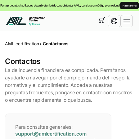
Pon a prueba tus habilidades, descubre tu nivel de conocimientos AML y consigue un código promocional.
Hazlo ahora!
Su cesta está vacía,
puede consultar nuestra
cursos
English
AML certification
•
Contáctanos
Español
Contactos
La delincuencia financiera es complicada. Permítanos
ayudarle a navegar por el complejo mundo del riesgo, la
normativa y el cumplimiento. Acceda a nuestras
preguntas frecuentes, póngase en contacto con nosotros
o encuentre rápidamente lo que busca.
Para consultas generales:
support@amlcertification.com