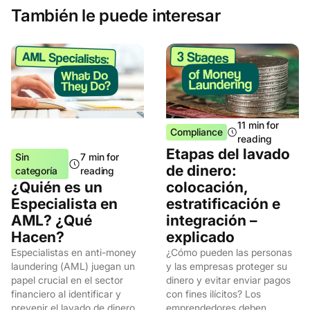
También le puede interesar
11 min for
Compliance
reading
Etapas del lavado
Sin
7 min for
de dinero:
categoría
reading
¿Quién es un
colocación,
Especialista en
estratificación e
AML? ¿Qué
integración –
Hacen?
explicado
Especialistas en anti-money
¿Cómo pueden las personas
laundering (AML) juegan un
y las empresas proteger su
papel crucial en el sector
dinero y evitar enviar pagos
financiero al identificar y
con fines ilícitos? Los
prevenir el lavado de dinero,
emprendedores deben