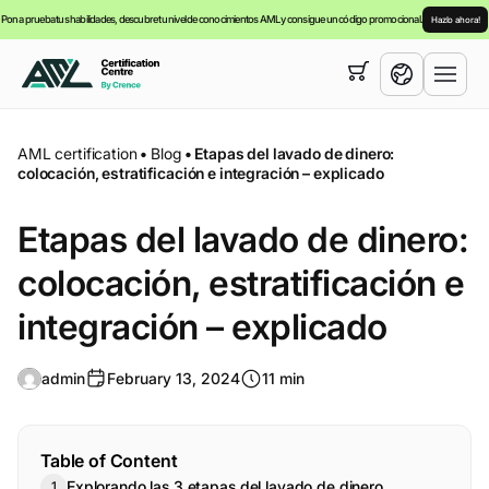
Pon a prueba tus habilidades, descubre tu nivel de conocimientos AML y consigue un código promocional.
Hazlo ahora!
Su cesta está vacía,
puede consultar nuestra
cursos
English
AML certification
•
Blog
•
Etapas del lavado de dinero:
colocación, estratificación e integración – explicado
Español
Etapas del lavado de dinero:
colocación, estratificación e
integración – explicado
admin
February 13, 2024
11 min
Table of Content
Explorando las 3 etapas del lavado de dinero