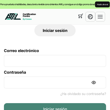
Pon a prueba tus habilidades, descubre tu nivel de conocimientos AML y consigue un código promocional.
Hazlo ahora!
Su cesta está vacía,
puede consultar nuestra
cursos
Iniciar sesión
English
Español
Correo electrónico
Contraseña
¿Ha olvidado su contraseña?
Iniciar sesión